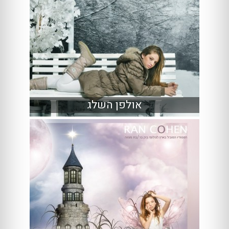
אולפן השלג